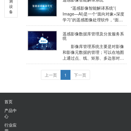
测
体系。是一套自动化程度高、简单
设
“遥感影像智能解译系统”(
易用的遥感数据处理应用平台。
备
Image—AI)是一个“面向对象+深度
学习”的遥感图像处理软件，“面向
对象+深度学习”方法就是针对高分
辨率影像而兴起的一种较先进的 遥
遥感影像数据库管理及分发服务系
感影像分析方法,已经在国土、城市
统
调查、水利、测绘、军事、林业、
影像库管理系统主要是对影像
海洋、环境等研究领域有了较好的
和影像元数据的管理；可以在地图
应用。
上通过点、线、矩形、多边形对影
像进行查询；点击每一景遥感影像
可以显示该景影像的元数据信息；
上一页
1
下一页
点击查看影像功能可以查看到该景
影像的原始影像。也可以根据元数
据信息、时间和传感器类型查询遥
感影像。
首页
产品中
心
行业应
用