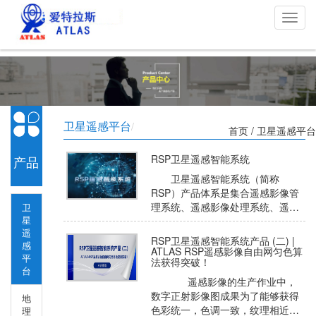
切
换
导
航
卫星遥感平台
/
首页
/ 卫星遥感平台
RSP卫星遥感智能系统
产品
卫星遥感智能系统（简称
RSP）产品体系是集合遥感影像管
理系统、遥感影像处理系统、遥感
卫
中心
星
影像智能解译分析系统及遥感影像
遥
应用服务系统，旨在为用户提供一
RSP卫星遥感智能系统产品 (二) |
感
站式、高效、智能的遥感产品服
ATLAS RSP遥感影像自由网匀色算
平
法获得突破！
务。
台
遥感影像的生产作业中，
数字正射影像图成果为了能够获得
地
色彩统一，色调一致，纹理相近的
理