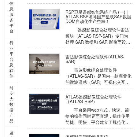
效果，通常在处理的最后阶段需要
信
息
对影像进行匀光匀色处理。
RSP卫星遥感智能系统产品 (一) |
服
ATLAS RSP填补国产星载SAR数据
务
DOM自动化生产空缺！
平
遥感影像综合处理软件雷达
台
模块（ATLAS RSP-SAR）专门为
处理 SAR 数据和 SAR 影像而设计
行
的，软件集成了完全自主开发
业
平
的 SAR 成像处理、SAR 高级产品
雷达影像综合处理软件(ATLAS-
台
生产、SAR 地理编码、干
SAR)
及
雷达影像综合处理软件
软
（ATLAS-SAR）是国内一款商业化
件
的微波遥感（SAR）可视化交互应
时
用处理软件， 拥有完全自主知识产
空
权的时序干涉 SAR 处理软件包
ATLAS遥感影像综合处理软件
大
（TSInSAR）
（ATLAS-RSP）
数
平台采用web方式，快速、简
据
产
捷的操作同时界面直观，操作使用
品
简捷、明快，平台建立了规范化、
标准化的海量影像数据生产流程，
监
同时构建了完备的全过程质量控制
遥感影像智能解译系统