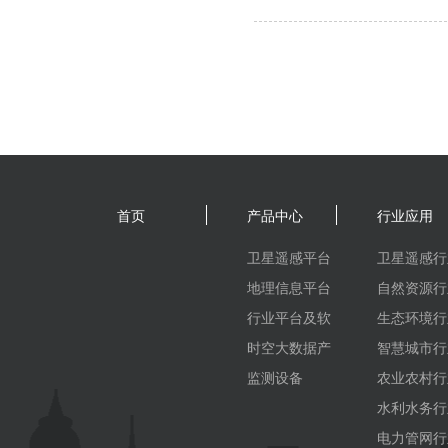
首页
产品中心
行业应用
卫星遥感平台
卫星遥感行
地理信息平台
自然资源行
行业平台及软
生态环境行
件
时空大数据产
智慧城市行
品
监测设备
农业农村行
水利水务行
电力管网行