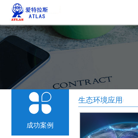
生态环境应用
/
成功案例