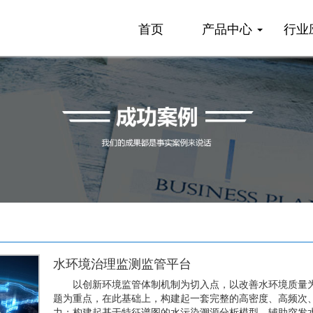
首页
产品中心
行业
水环境治理监测监管平台
以创新环境监管体制机制为切入点，以改善水环境质量
题为重点，在此基础上，构建起一套完整的高密度、高频次
力；构建起基于特征谱图的水污染溯源分析模型，辅助突发