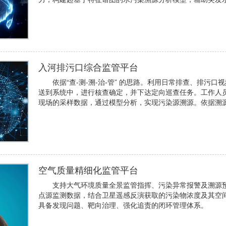
行天空地一体化形式监测，辅助后期靶向治理。稳步推进监
入河排污口综合监管平台
依据“查-测-溯-治-管” 的思路。利用日常排查、排
送到系统中，进行核查确定，并下达定向巡查任务。工作人
现场的采样数据，通过模型分析，实现污染源溯源。依据溯源
项整治行动，并对专项整治的过程和结果进行监管。同时对入
口精细化管理提供支撑。
空气质量精细化监管平台
支持大气环境质量全景监管指挥、污染异常报警及溯源预
点源监测数据，结合卫星遥感反演获取的污染物浓度及其空
具备发现问题、靶向治理、强化追责的闭环管理体系。