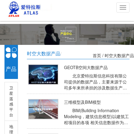
切
换
导
航
时空大数据产品
/
首页
/ 时空大数据产品
GEOTB空间大数据产品
产品
北京爱特拉斯信息科技有限公
司提供的数据产品，主要来源于公
司多年来所承担的涉及数据生产与
卫
中心
星
加工项目的数据积累所形成的卫星
遥
遥感影像产品基础数据库和矢量产
三维模型及BIM模型
感
品数据库等。目前数据库主要由卫
平
BIM(Building Information
星遥感影像产品、电子地图矢量数
台
Modeling，建筑信息模型)以建筑工
据、行政区划边界数据产品、三维
程项目的各项 相关信息数据作为模
模型及BIM模型产品组成。卫星遥
地
型基础，详细、准确记录了建筑物
感影像产品主要以国产吉林一号系
理