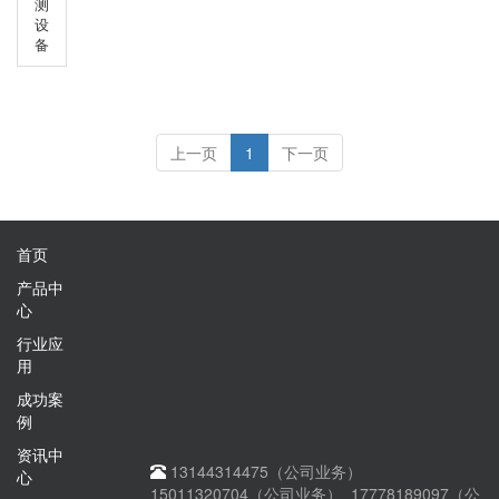
术进行属性更新的流程上实现的。
测
作，最终获取全国行政边界数据产
设
品。主要包括全国五级行政区划矢
备
量边界，并包含属性列表（行政区
划名称、行政区划代码)，采用
WGS-84全球GPS通用坐标系。
上一页
1
下一页
首页
产品中
心
行业应
用
成功案
例
资讯中
13144314475（公司业务）
心
15011320704（公司业务） 17778189097（公