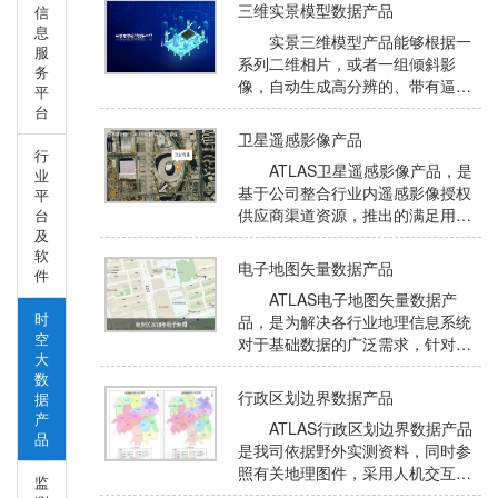
构件的几何、属性信息，
列、高分系列、北京系列、资源卫
三维实景模型数据产品
信
星以及国外的worldview系列等卫星
息
实景三维模型产品能够根据一
影像；电子地图矢量数据包括各比
服
系列二维相片，或者一组倾斜影
例尺电子地图专题图；行政区划边
务
像，自动生成高分辨的、带有逼真
平
界数据产品包括省市县乡村五级行
纹理贴图的三维模型。实景像片带
台
政单元属性数据等；三维模型及
有坐标信息，三维模型的地理位置
BIM模型产品包含各种类型的模型
卫星遥感影像产品
信息也是准确的。这种三维实景模
行
数据。
ATLAS卫星遥感影像产品，是
型产品效果逼真，要素全面，而且
业
基于公司整合行业内遥感影像授权
平
具有测量精度，不仅带给人身临其
供应商渠道资源，推出的满足用户
台
境之感还可用于测量学应用，是现
及
一站式采购需求的解决方案级产
实世界的真实还原。
软
品。公司基于自主知识产权的特色
电子地图矢量数据产品
件
影像数据生产处理技术，满足规模
ATLAS电子地图矢量数据产
化的海量遥感影像数据生产，提供
时
品，是为解决各行业地理信息系统
多时相、多数据源、标准化、有效
空
对于基础数据的广泛需求，针对各
的卫星影像产品，同时提供持续、
大
行业具体应用的特点而自主开发生
快速更新服务以及增值解译提取服
数
产的一套标准化数据产品。产品是
务。
行政区划边界数据产品
据
基于公司历年来项目数据积累，按
产
ATLAS行政区划边界数据产品
照统一的标准化产品生产流程，利
品
是我司依据野外实测资料，同时参
用遥感影像智能化解译技术进行矢
照有关地理图件，采用人机交互的
量化生产，人工采集结合互联网技
监
方式开展行政区划地图矢量化工