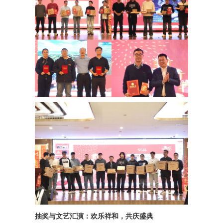
抽奖与文艺汇演：欢乐祥和，共庆盛典