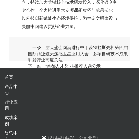
向，持续加大关键核心技术研发投入，深化银企务
实合作，全力推进重大专项课题攻坚与成果转化，
以科技创新赋能生态环境保护，为生态文明建设与
美丽中国建设贡献企业力量。
上一条：空天盛会圆满进行中｜爱特拉斯亮相第四届
国际商业航天遥感卫星应用大会，多项自研技术成果
引发行业高度关注
下一条：“首都人才奖”拟推荐人选公示
首页
产品中
心
行业应
用
成功案
例
资讯中
13144314475（公司业务）